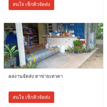
สนใจ เช็กคิวจัดส่ง
ผลงานจัดส่ง ตาข่ายเทวดา
สนใจ เช็กคิวจัดส่ง