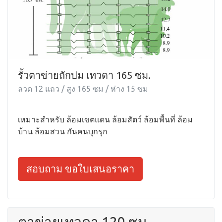
รั้วตาข่ายถักปม เทวดา 165 ซม.
ลวด 12 แถว / สูง 165 ซม / ห่าง 15 ซม
เหมาะสำหรับ ล้อมเขตแดน ล้อมสัตว์ ล้อมพื้นที่ ล้อม
บ้าน ล้อมสวน กันคนบุกรุก
สอบถาม ขอใบเสนอราคา
ตาข่ายเทวดา 120 ซม.