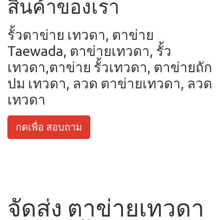
สินค้าของเรา
รั้วตาข่าย เทวดา, ตาข่าย
Taewada, ตาข่ายเทวดา, รั้ว
เทวดา,ตาข่าย รั้วเทวดา, ตาข่ายถัก
ปม เทวดา, ลวด ตาข่ายเทวดา, ลวด
เทวดา
กดเพื่อ สอบถาม
จัดส่ง ตาข่ายเทวดา