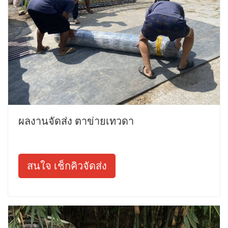
ผลงานจัดส่ง ตาข่ายเทวดา
สนใจ เช็กคิวจัดส่ง