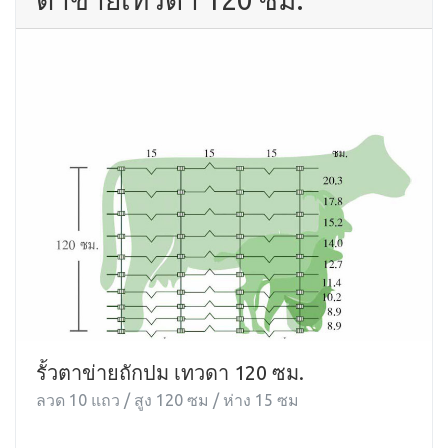
รั้วตาข่ายถักปม เทวดา 120 ซม.
ลวด 10 แถว / สูง 120 ซม / ห่าง 15 ซม