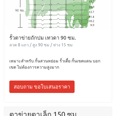
รั้วตาข่ายถักปม เทวดา 90 ซม.
ลวด 8 แถว / สูง 90 ซม / ห่าง 15 ซม
เหมาะสำหรับ กั้นสวนหย่อม รั้วเตี้ย กั้นเขตแดน บอก
เขต ไม่ต้องการความสูงมาก
สอบถาม ขอใบเสนอราคา
ตาข่ายตาเล็ก 150 ซม.