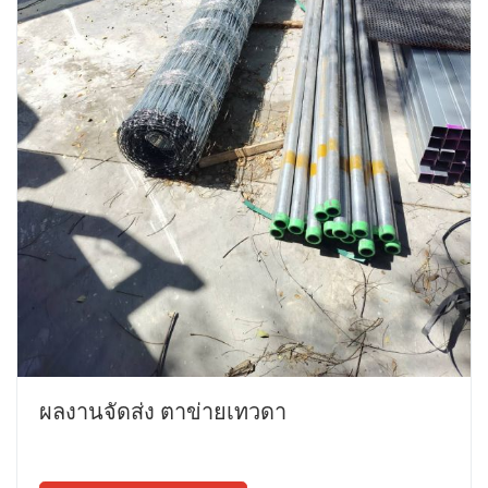
ผลงานจัดส่ง ตาข่ายเทวดา