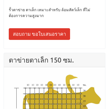
รั้วตาข่าย ตาเล็ก เหมาะสำหรับ ล้อมสัตว์เล็ก ที่ไม่
ต้องการความสูงมาก
สอบถาม ขอใบเสนอราคา
ตาข่ายตาเล็ก 150 ซม.