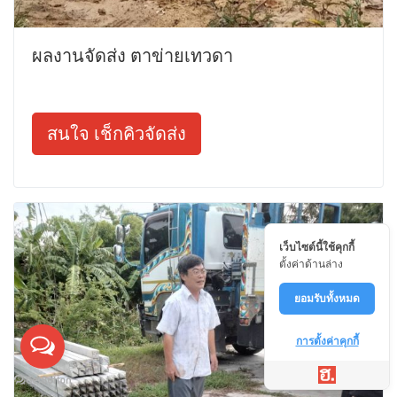
ผลงานจัดส่ง ตาข่ายเทวดา
สนใจ เช็กคิวจัดส่ง
เว็บไซต์นี้ใช้คุกกี้
ตั้งค่าด้านล่าง
ยอมรับทั้งหมด
การตั้งค่าคุกกี้