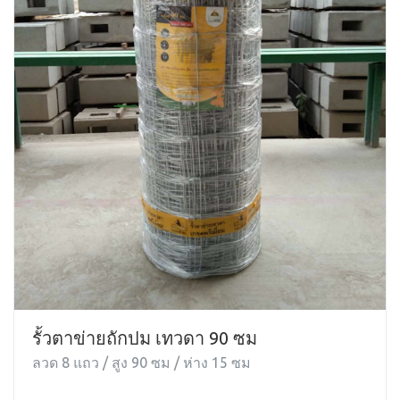
รั้วตาข่ายถักปม เทวดา 90 ซม
ลวด 8 แถว / สูง 90 ซม / ห่าง 15 ซม