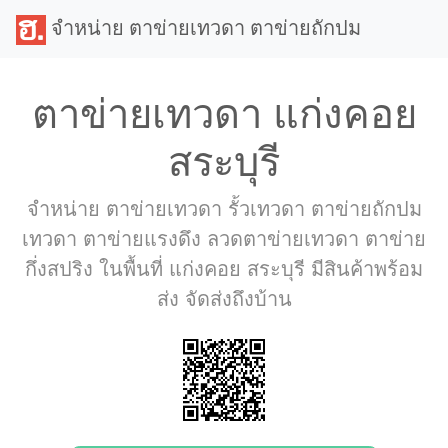
จำหน่าย ตาข่ายเทวดา ตาข่ายถักปม
ตาข่ายเทวดา แก่งคอย
สระบุรี
จำหน่าย ตาข่ายเทวดา รั้วเทวดา ตาข่ายถักปม
เทวดา ตาข่ายแรงดึง ลวดตาข่ายเทวดา ตาข่าย
กึ่งสปริง ในพื้นที่ แก่งคอย สระบุรี มีสินค้าพร้อม
ส่ง จัดส่งถึงบ้าน