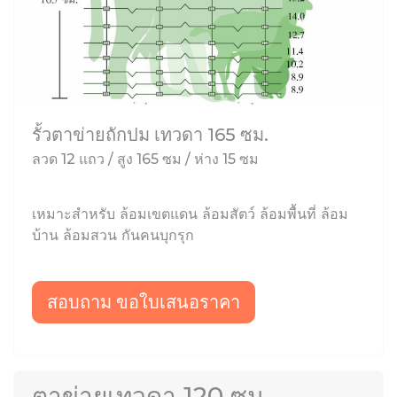
รั้วตาข่ายถักปม เทวดา 165 ซม.
ลวด 12 แถว / สูง 165 ซม / ห่าง 15 ซม
เหมาะสำหรับ ล้อมเขตแดน ล้อมสัตว์ ล้อมพื้นที่ ล้อม
บ้าน ล้อมสวน กันคนบุกรุก
สอบถาม ขอใบเสนอราคา
ตาข่ายเทวดา 120 ซม.