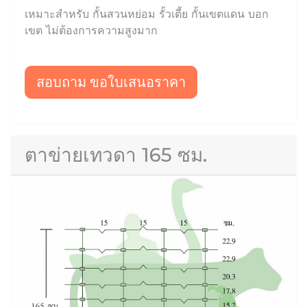
เหมาะสำหรับ กั้นสวนหย่อม รั้วเตี้ย กั้นเขตแดน บอก
เขต ไม่ต้องการความสูงมาก
สอบถาม ขอใบเสนอราคา
ตาข่ายเทวดา 165 ซม.