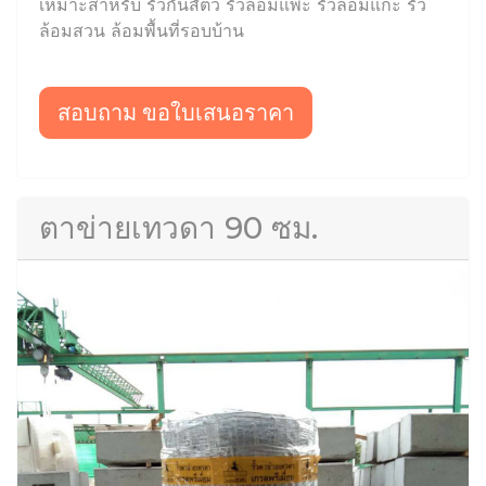
เหมาะสำหรับ รั้วกั้นสัตว์ รั้วล้อมแพะ รั้วล้อมแกะ รั้ว
ล้อมสวน ล้อมพื้นที่รอบบ้าน
สอบถาม ขอใบเสนอราคา
ตาข่ายเทวดา 90 ซม.