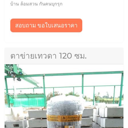
บ้าน ล้อมสวน กันคนบุกรุก
สอบถาม ขอใบเสนอราคา
ตาข่ายเทวดา 120 ซม.