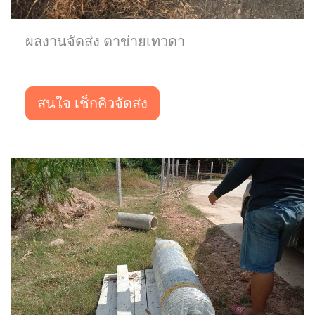
ผลงานจัดส่ง ตาข่ายเทวดา
สนใจ เช็กคิวจัดส่ง