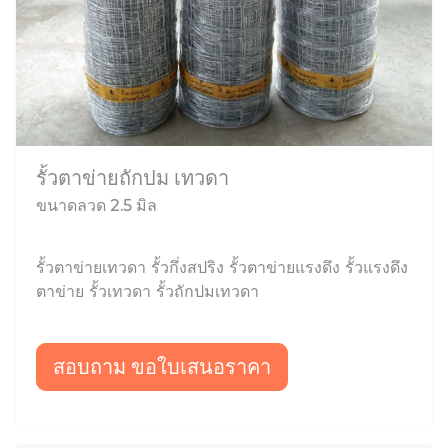
รั้วตาข่ายถักปม เทวดา
ขนาดลวด 2.5 มิล
รั้วตาข่ายเทวดา รั้วกึ่งสปริง รั้วตาข่ายแรงดึง รั้วแรงดึง
ตาข่าย รั้วเทวดา รั้วถักปมเทวดา
สอบถาม ขอใบเสนอราคา