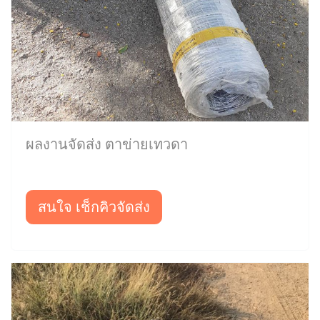
ผลงานจัดส่ง ตาข่ายเทวดา
สนใจ เช็กคิวจัดส่ง