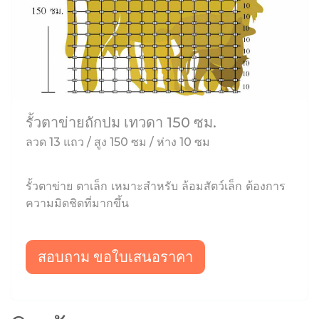
รั้วตาข่ายถักปม เทวดา 150 ซม.
ลวด 13 แถว / สูง 150 ซม / ห่าง 10 ซม
รั้วตาข่าย ตาเล็ก เหมาะสำหรับ ล้อมสัตว์เล็ก ต้องการ
ความมิดชิดที่มากขึ้น
สอบถาม ขอใบเสนอราคา