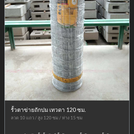
รั้วตาข่ายถักปม เทวดา 120 ซม.
ลวด 10 แถว / สูง 120 ซม / ห่าง 15 ซม