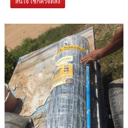
สนใจ เช็กคิวจัดส่ง