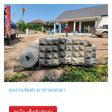
ผลงานจัดส่ง ตาข่ายเทวดา
สนใจ เช็กคิวจัดส่ง