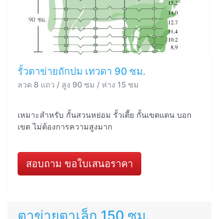
รั้วตาข่ายถักปม เทวดา 90 ซม.
ลวด 8 แถว / สูง 90 ซม / ห่าง 15 ซม
เหมาะสำหรับ กั้นสวนหย่อม รั้วเตี้ย กั้นเขตแดน บอก
เขต ไม่ต้องการความสูงมาก
สอบถาม ขอใบเสนอราคา
ตาข่ายตาเล็ก 150 ซม.