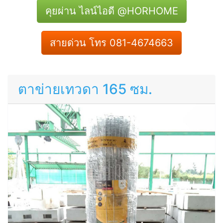
คุยผ่าน ไลน์ไอดี @HORHOME
สายด่วน โทร 081-4674663
ตาข่ายเทวดา 165 ซม.