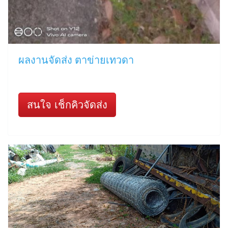
ผลงานจัดส่ง ตาข่ายเทวดา
สนใจ เช็กคิวจัดส่ง