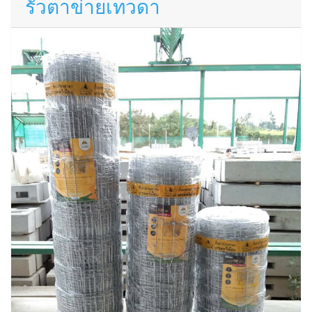
รั้วตาข่ายเทวดา