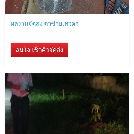
ผลงานจัดส่ง ตาข่ายเทวดา
สนใจ เช็กคิวจัดส่ง