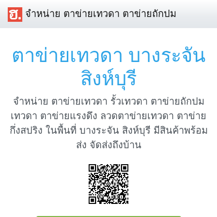
จำหน่าย ตาข่ายเทวดา ตาข่ายถักปม
ตาข่ายเทวดา บางระจัน
สิงห์บุรี
จำหน่าย ตาข่ายเทวดา รั้วเทวดา ตาข่ายถักปม
เทวดา ตาข่ายแรงดึง ลวดตาข่ายเทวดา ตาข่าย
กึ่งสปริง ในพื้นที่ บางระจัน สิงห์บุรี มีสินค้าพร้อม
ส่ง จัดส่งถึงบ้าน