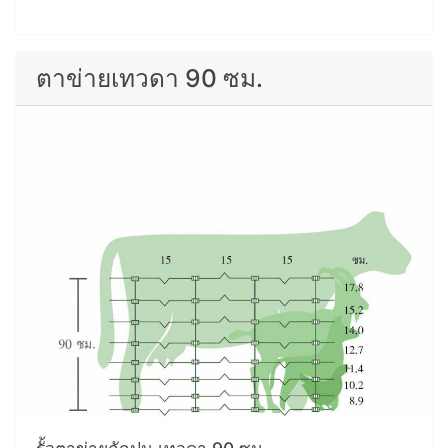
ตาข่ายเทวดา 90 ซม.