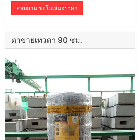
สอบถาม ขอใบเสนอราคา
ตาข่ายเทวดา 90 ซม.