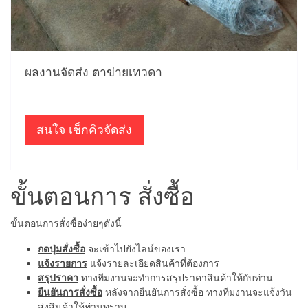
ผลงานจัดส่ง ตาข่ายเทวดา
สนใจ เช็กคิวจัดส่ง
ขั้นตอนการ สั่งซื้อ
ขั้นตอนการสั่งซื้อง่ายๆดังนี้
กดปุ่มสั่งซื้อ
จะเข้าไปยังไลน์ของเรา
แจ้งรายการ
แจ้งรายละเอียดสินค้าที่ต้องการ
สรุปราคา
ทางทีมงานจะทำการสรุปราคาสินค้าให้กับท่าน
ยืนยันการสั่งซื้อ
หลังจากยืนยันการสั่งซื้อ ทางทีมงานจะแจ้งวัน
ส่งสินค้าให้ท่านทราบ