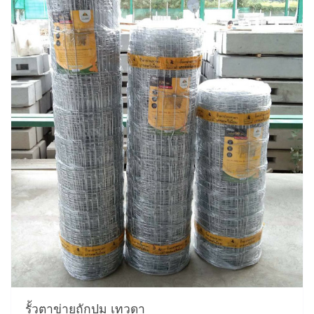
รั้วตาข่ายถักปม เทวดา