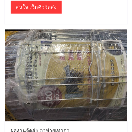
สนใจ เช็กคิวจัดส่ง
ผลงานจัดส่ง ตาข่ายเทวดา