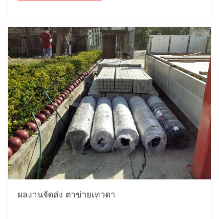
ผลงานจัดส่ง ตาข่ายเทวดา