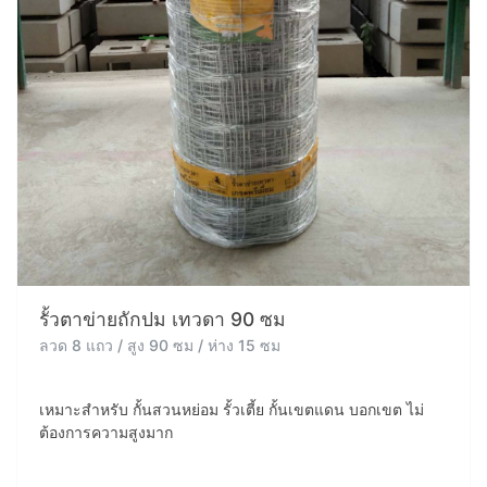
รั้วตาข่ายถักปม เทวดา 90 ซม
ลวด 8 แถว / สูง 90 ซม / ห่าง 15 ซม
เหมาะสำหรับ กั้นสวนหย่อม รั้วเตี้ย กั้นเขตแดน บอกเขต ไม่
ต้องการความสูงมาก