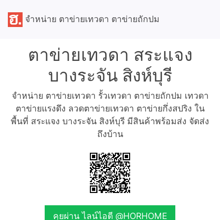
จำหน่าย ตาข่ายเทวดา ตาข่ายถักปม
ตาข่ายเทวดา สระแจง
บางระจัน สิงห์บุรี
จำหน่าย ตาข่ายเทวดา รั้วเทวดา ตาข่ายถักปม เทวดา
ตาข่ายแรงดึง ลวดตาข่ายเทวดา ตาข่ายกึ่งสปริง ใน
พื้นที่ สระแจง บางระจัน สิงห์บุรี มีสินค้าพร้อมส่ง จัดส่ง
ถึงบ้าน
คุยผ่าน ไลน์ไอดี @HORHOME