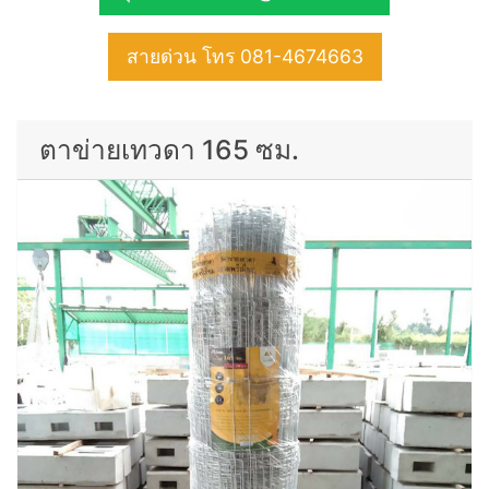
สายด่วน โทร 081-4674663
ตาข่ายเทวดา 165 ซม.