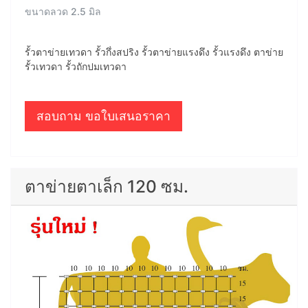
ขนาดลวด 2.5 มิล
รั้วตาข่ายเทวดา รั้วกึ่งสปริง รั้วตาข่ายแรงดึง รั้วแรงดึง ตาข่าย
รั้วเทวดา รั้วถักปมเทวดา
สอบถาม ขอใบเสนอราคา
ตาข่ายตาเล็ก 120 ซม.