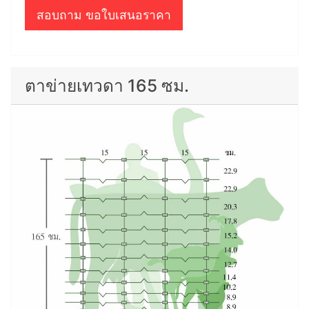
สอบถาม ขอใบเสนอราคา
ตาข่ายเทวดา 165 ซม.