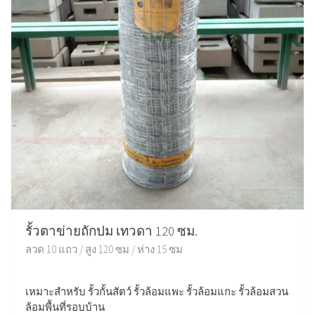
รั้วตาข่ายถักปม เทวดา 120 ซม.
ลวด 10 แถว / สูง 120 ซม / ห่าง 15 ซม
เหมาะสำหรับ รั้วกั้นสัตว์ รั้วล้อมแพะ รั้วล้อมแกะ รั้วล้อมสวน
ล้อมพื้นที่รอบบ้าน