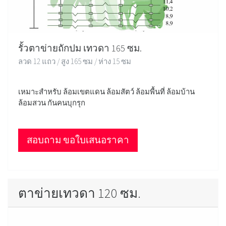
รั้วตาข่ายถักปม เทวดา 165 ซม.
ลวด 12 แถว / สูง 165 ซม / ห่าง 15 ซม
เหมาะสำหรับ ล้อมเขตแดน ล้อมสัตว์ ล้อมพื้นที่ ล้อมบ้าน
ล้อมสวน กันคนบุกรุก
สอบถาม ขอใบเสนอราคา
ตาข่ายเทวดา 120 ซม.