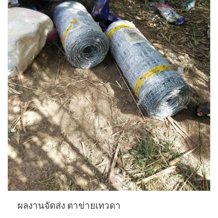
ผลงานจัดส่ง ตาข่ายเทวดา