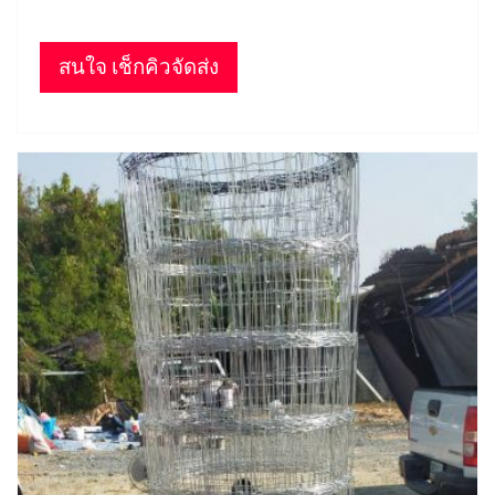
สนใจ เช็กคิวจัดส่ง