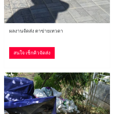
ผลงานจัดส่ง ตาข่ายเทวดา
สนใจ เช็กคิวจัดส่ง