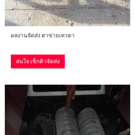
ผลงานจัดส่ง ตาข่ายเทวดา
สนใจ เช็กคิวจัดส่ง