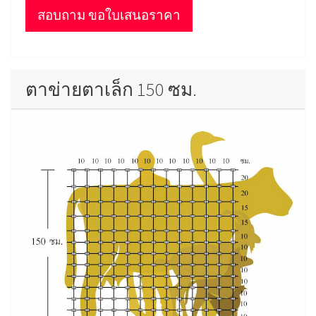
สอบถาม ขอใบเสนอราคา
ตาข่ายตาเล็ก 150 ซม.