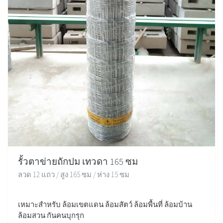
รั้วตาข่ายถักปม เทวดา 165 ซม
ลวด 12 แถว / สูง 165 ซม / ห่าง 15 ซม
เหมาะสำหรับ ล้อมเขตแดน ล้อมสัตว์ ล้อมพื้นที่ ล้อมบ้าน
ล้อมสวน กันคนบุกรุก