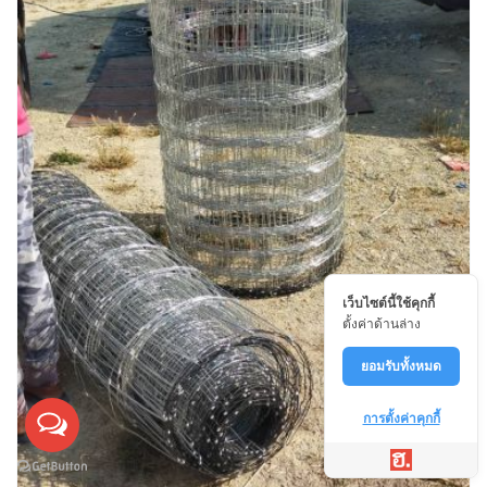
เว็บไซต์นี้ใช้คุกกี้
ตั้งค่าด้านล่าง
ยอมรับทั้งหมด
การตั้งค่าคุกกี้