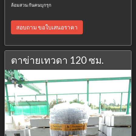
ล้อมสวน กันคนบุกรุก
สอบถาม ขอใบเสนอราคา
ตาข่ายเทวดา 120 ซม.