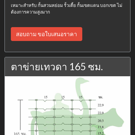
เหมาะสำหรับ กั้นสวนหย่อม รั้วเตี้ย กั้นเขตแดน บอกเขต ไม่
ต้องการความสูงมาก
สอบถาม ขอใบเสนอราคา
ตาข่ายเทวดา 165 ซม.