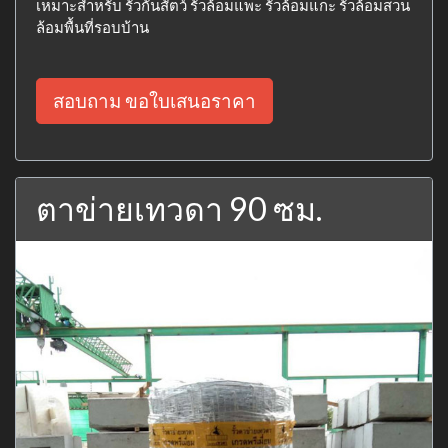
เหมาะสำหรับ รั้วกั้นสัตว์ รั้วล้อมแพะ รั้วล้อมแกะ รั้วล้อมสวน
ล้อมพื้นที่รอบบ้าน
สอบถาม ขอใบเสนอราคา
ตาข่ายเทวดา 90 ซม.