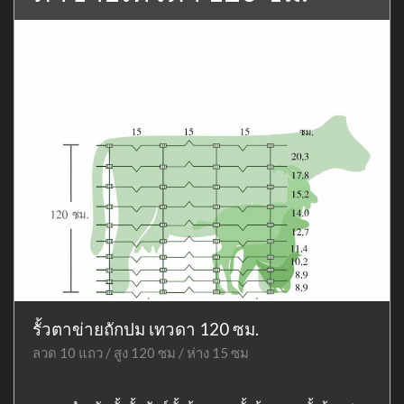
รั้วตาข่ายถักปม เทวดา 120 ซม.
ลวด 10 แถว / สูง 120 ซม / ห่าง 15 ซม