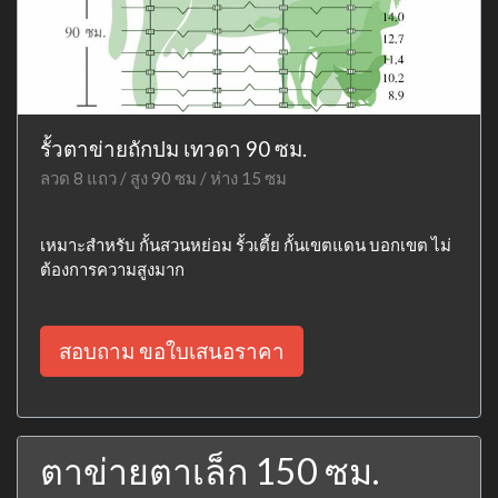
รั้วตาข่ายถักปม เทวดา 90 ซม.
ลวด 8 แถว / สูง 90 ซม / ห่าง 15 ซม
เหมาะสำหรับ กั้นสวนหย่อม รั้วเตี้ย กั้นเขตแดน บอกเขต ไม่
ต้องการความสูงมาก
สอบถาม ขอใบเสนอราคา
ตาข่ายตาเล็ก 150 ซม.