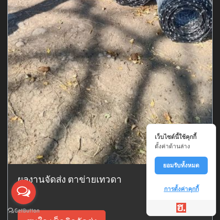
เว็บไซต์นี้ใช้คุกกี้
ตั้งค่าด้านล่าง
ยอมรับทั้งหมด
ผลงานจัดส่ง ตาข่ายเทวดา
การตั้งค่าคุกกี้