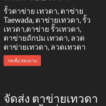
รั้วตาข่าย เทวดา, ตาข่าย
Taewada, ตาข่ายเทวดา, รั้ว
เทวดา,ตาข่าย รั้วเทวดา,
ตาข่ายถักปม เทวดา, ลวด
ตาข่ายเทวดา, ลวดเทวดา
กดเพื่อ สอบถาม
จัดส่ง ตาข่ายเทวดา