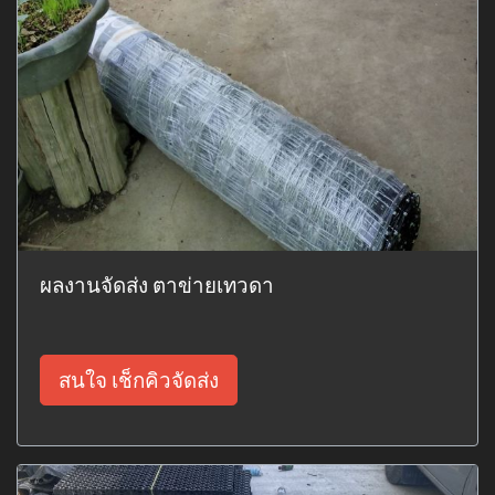
ผลงานจัดส่ง ตาข่ายเทวดา
สนใจ เช็กคิวจัดส่ง