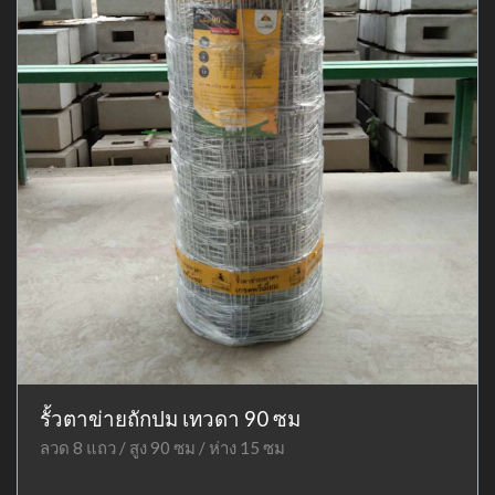
รั้วตาข่ายถักปม เทวดา 90 ซม
ลวด 8 แถว / สูง 90 ซม / ห่าง 15 ซม