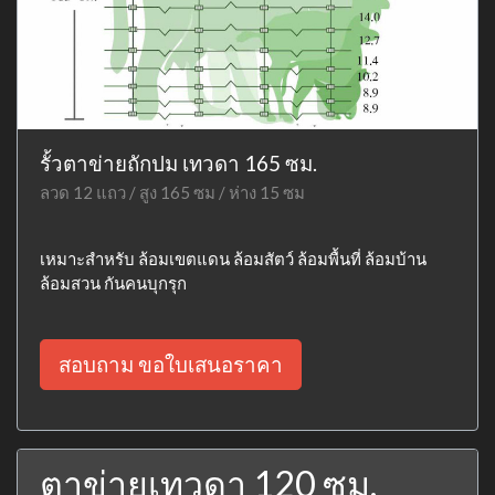
รั้วตาข่ายถักปม เทวดา 165 ซม.
ลวด 12 แถว / สูง 165 ซม / ห่าง 15 ซม
เหมาะสำหรับ ล้อมเขตแดน ล้อมสัตว์ ล้อมพื้นที่ ล้อมบ้าน
ล้อมสวน กันคนบุกรุก
สอบถาม ขอใบเสนอราคา
ตาข่ายเทวดา 120 ซม.