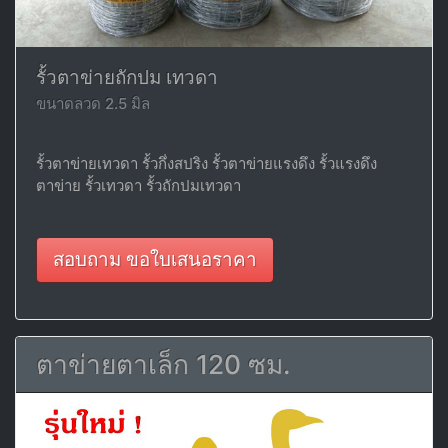
รั้วตาข่ายถักปม เทวดา
ขนาดลวด 2.5 มิล
รั้วตาข่ายเทวดา รั้วกึ่งสปริง รั้วตาข่ายแรงดึง รั้วแรงดึง
ตาข่าย รั้วเทวดา รั้วถักปมเทวดา
สอบถาม ขอใบเสนอราคา
ตาข่ายตาเล็ก 120 ซม.