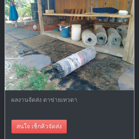
ผลงานจัดส่ง ตาข่ายเทวดา
สนใจ เช็กคิวจัดส่ง