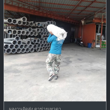
ผลงานจัดส่ง ตาข่ายเทวดา