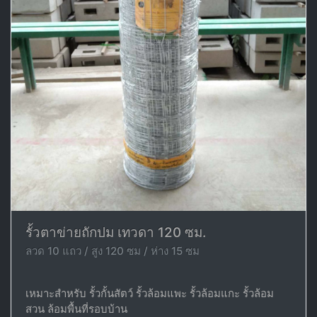
รั้วตาข่ายถักปม เทวดา 120 ซม.
ลวด 10 แถว / สูง 120 ซม / ห่าง 15 ซม
เหมาะสำหรับ รั้วกั้นสัตว์ รั้วล้อมแพะ รั้วล้อมแกะ รั้วล้อม
สวน ล้อมพื้นที่รอบบ้าน