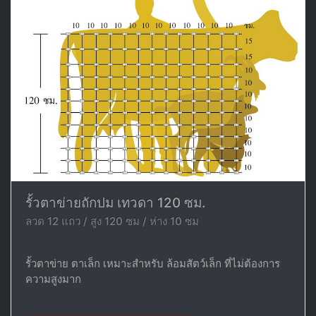
รั้วตาข่ายถักปม เทวดา 120 ซม.
ลวด 12 แถว / สูง 120 ซม / ห่าง 10 ซม
รั้วตาข่าย ตาเล็ก เหมาะสำหรับ ล้อมสัตว์เล็ก ที่ไม่ต้องการ
ความสูงมาก