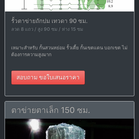
รั้วตาข่ายถักปม เทวดา 90 ซม.
ลวด 8 แถว / สูง 90 ซม / ห่าง 15 ซม
เหมาะสำหรับ กั้นสวนหย่อม รั้วเตี้ย กั้นเขตแดน บอกเขต ไม่
ต้องการความสูงมาก
สอบถาม ขอใบเสนอราคา
ตาข่ายตาเล็ก 150 ซม.