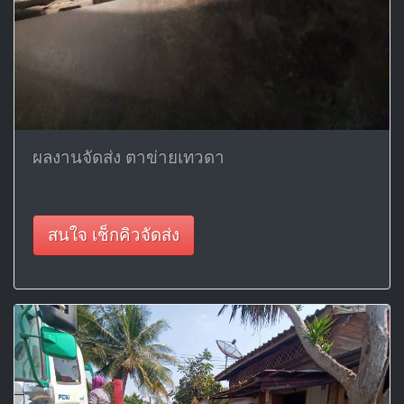
ผลงานจัดส่ง ตาข่ายเทวดา
สนใจ เช็กคิวจัดส่ง