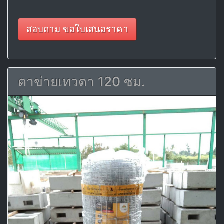
สอบถาม ขอใบเสนอราคา
ตาข่ายเทวดา 120 ซม.