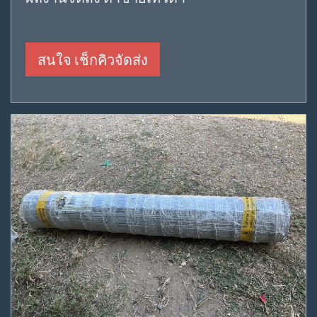
สนใจ เช็กคิวจัดส่ง