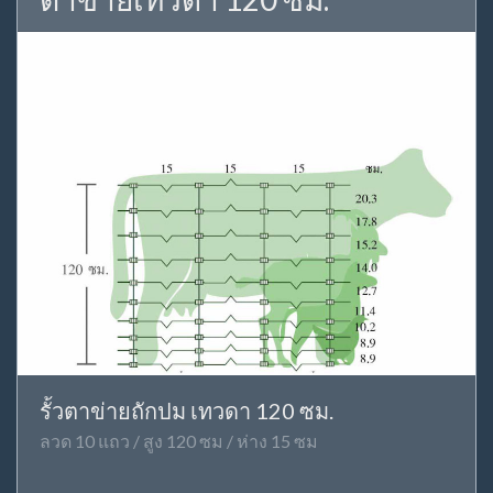
รั้วตาข่ายถักปม เทวดา 120 ซม.
ลวด 10 แถว / สูง 120 ซม / ห่าง 15 ซม