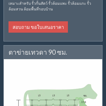
เหมาะสำหรับ รั้วกั้นสัตว์ รั้วล้อมแพะ รั้วล้อมแกะ รั้ว
ล้อมสวน ล้อมพื้นที่รอบบ้าน
สอบถาม ขอใบเสนอราคา
ตาข่ายเทวดา 90 ซม.