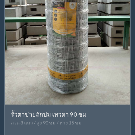
รั้วตาข่ายถักปม เทวดา 90 ซม
ลวด 8 แถว / สูง 90 ซม / ห่าง 15 ซม