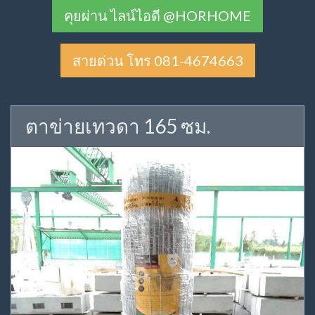
คุยผ่าน ไลน์ไอดี @HORHOME
สายด่วน โทร 081-4674663
ตาข่ายเทวดา 165 ซม.