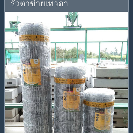
รั้วตาข่ายเทวดา