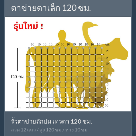
ตาข่ายตาเล็ก 120 ซม.
รั้วตาข่ายถักปม เทวดา 120 ซม.
ลวด 12 แถว / สูง 120 ซม / ห่าง 10 ซม