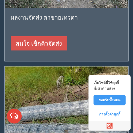
ผลงานจัดส่ง ตาข่ายเทวดา
สนใจ เช็กคิวจัดส่ง
เว็บไซต์นี้ใช้คุกกี้
ตั้งค่าด้านล่าง
ยอมรับทั้งหมด
การตั้งค่าคุกกี้