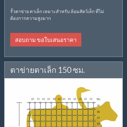
รั้วตาข่าย ตาเล็ก เหมาะสำหรับ ล้อมสัตว์เล็ก ที่ไม่
ต้องการความสูงมาก
สอบถาม ขอใบเสนอราคา
ตาข่ายตาเล็ก 150 ซม.