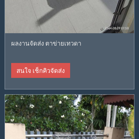
ผลงานจัดส่ง ตาข่ายเทวดา
สนใจ เช็กคิวจัดส่ง