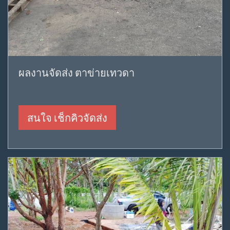
ผลงานจัดส่ง ตาข่ายเทวดา
สนใจ เช็กคิวจัดส่ง