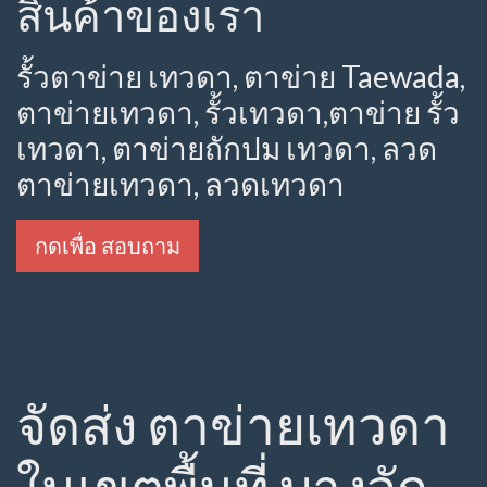
สินค้าของเรา
รั้วตาข่าย เทวดา, ตาข่าย Taewada,
ตาข่ายเทวดา, รั้วเทวดา,ตาข่าย รั้ว
เทวดา, ตาข่ายถักปม เทวดา, ลวด
ตาข่ายเทวดา, ลวดเทวดา
กดเพื่อ สอบถาม
จัดส่ง ตาข่ายเทวดา
ในเขตพื้นที่ บางจัก