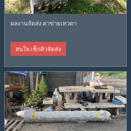
ผลงานจัดส่ง ตาข่ายเทวดา
สนใจ เช็กคิวจัดส่ง