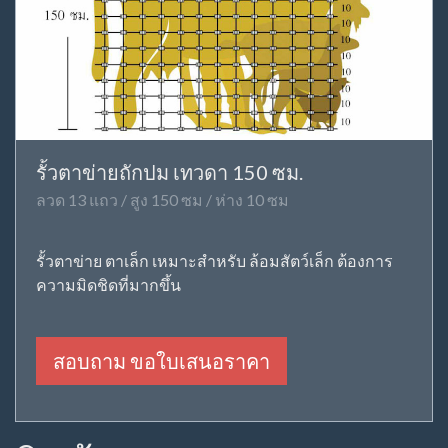
รั้วตาข่ายถักปม เทวดา 150 ซม.
ลวด 13 แถว / สูง 150 ซม / ห่าง 10 ซม
รั้วตาข่าย ตาเล็ก เหมาะสำหรับ ล้อมสัตว์เล็ก ต้องการ
ความมิดชิดที่มากขึ้น
สอบถาม ขอใบเสนอราคา