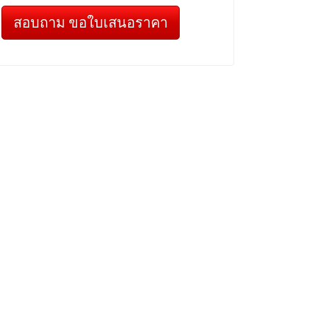
สอบถาม ขอใบเสนอราคา