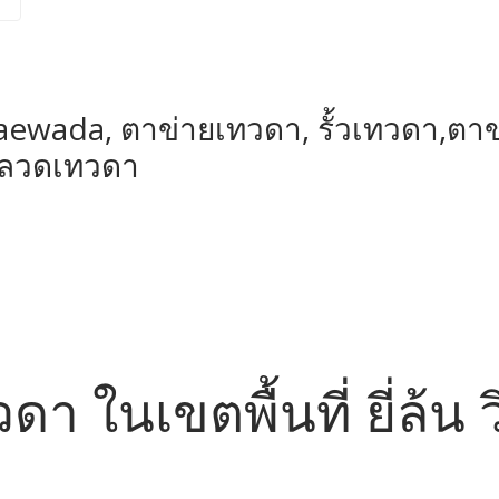
Taewada, ตาข่ายเทวดา, รั้วเทวดา,ตาข
 ลวดเทวดา
ดา ในเขตพื้นที่ ยี่ล้