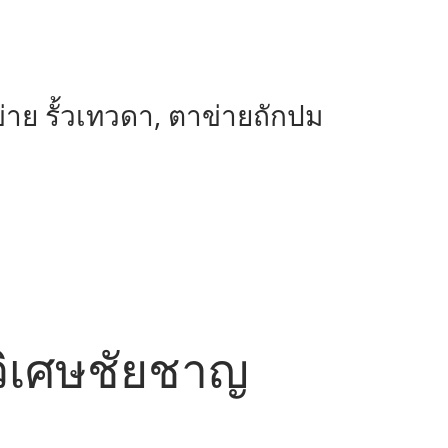
่าย รั้วเทวดา, ตาข่ายถักปม
น วิเศษชัยชาญ