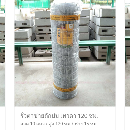
รั้วตาข่ายถักปม เทวดา 120 ซม.
ลวด 10 แถว / สูง 120 ซม / ห่าง 15 ซม