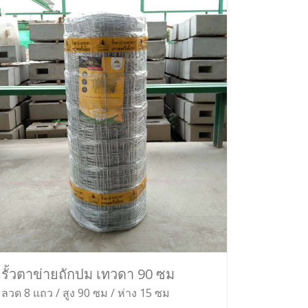
รั้วตาข่ายถักปม เทวดา 90 ซม
ลวด 8 แถว / สูง 90 ซม / ห่าง 15 ซม