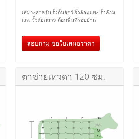
เหมาะสำหรับ รั้วกั้นสัตว์ รั้วล้อมแพะ รั้วล้อม
แกะ รั้วล้อมสวน ล้อมพื้นที่รอบบ้าน
สอบถาม ขอใบเสนอราคา
ตาข่ายเทวดา 120 ซม.