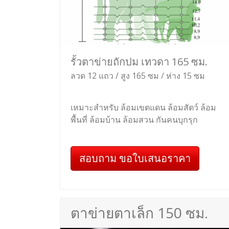
รั้วตาข่ายถักปม เทวดา 165 ซม.
ลวด 12 แถว / สูง 165 ซม / ห่าง 15 ซม
เหมาะสำหรับ ล้อมเขตแดน ล้อมสัตว์ ล้อม
พื้นที่ ล้อมบ้าน ล้อมสวน กันคนบุกรุก
สอบถาม ขอใบเสนอราคา
ตาข่ายตาเล็ก 150 ซม.