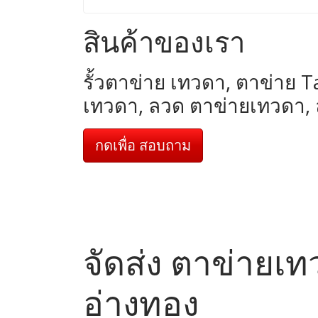
สินค้าของเรา
รั้วตาข่าย เทวดา, ตาข่าย 
เทวดา, ลวด ตาข่ายเทวดา,
กดเพื่อ สอบถาม
จัดส่ง ตาข่ายเทว
อ่างทอง