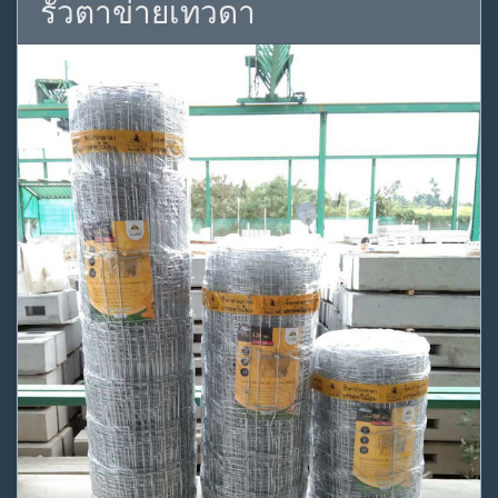
รั้วตาข่ายเทวดา