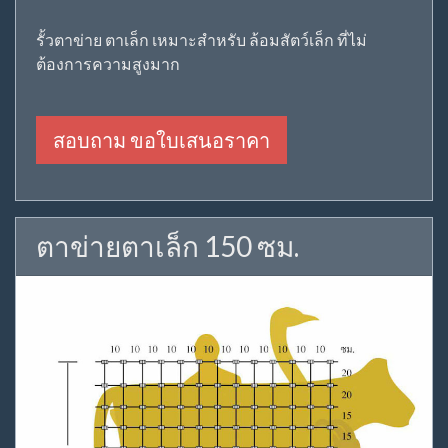
รั้วตาข่าย ตาเล็ก เหมาะสำหรับ ล้อมสัตว์เล็ก ที่ไม่
ต้องการความสูงมาก
สอบถาม ขอใบเสนอราคา
ตาข่ายตาเล็ก 150 ซม.