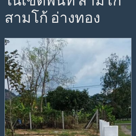
สามโก้ อ่างทอง