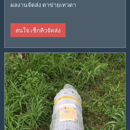
ผลงานจัดส่ง ตาข่ายเทวดา
สนใจ เช็กคิวจัดส่ง