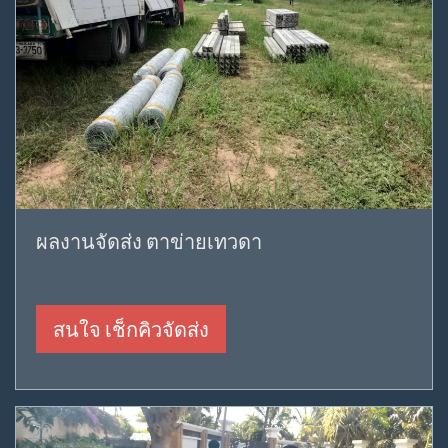
ผลงานจัดส่ง ตาข่ายเทวดา
สนใจ เช็กคิวจัดส่ง