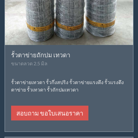
รั้วตาข่ายถักปม เทวดา
ขนาดลวด 2.5 มิล
รั้วตาข่ายเทวดา รั้วกึ่งสปริง รั้วตาข่ายแรงดึง รั้วแรงดึง
ตาข่าย รั้วเทวดา รั้วถักปมเทวดา
สอบถาม ขอใบเสนอราคา