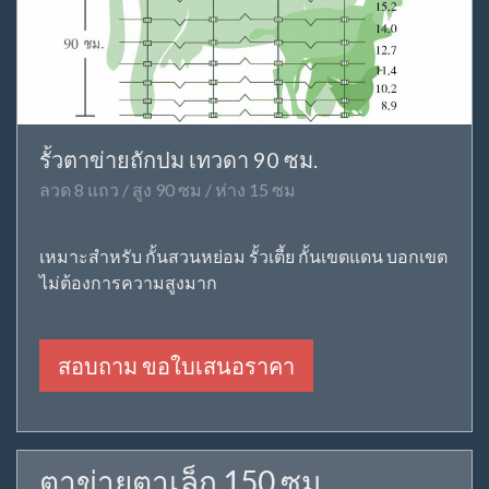
รั้วตาข่ายถักปม เทวดา 90 ซม.
ลวด 8 แถว / สูง 90 ซม / ห่าง 15 ซม
เหมาะสำหรับ กั้นสวนหย่อม รั้วเตี้ย กั้นเขตแดน บอกเขต
ไม่ต้องการความสูงมาก
สอบถาม ขอใบเสนอราคา
ตาข่ายตาเล็ก 150 ซม.