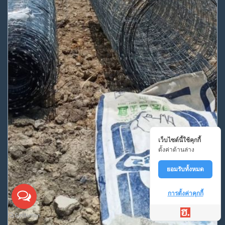
เว็บไซต์นี้ใช้คุกกี้
ตั้งค่าด้านล่าง
ยอมรับทั้งหมด
การตั้งค่าคุกกี้