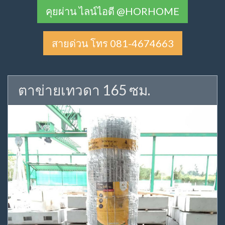
คุยผ่าน ไลน์ไอดี @HORHOME
สายด่วน โทร 081-4674663
ตาข่ายเทวดา 165 ซม.