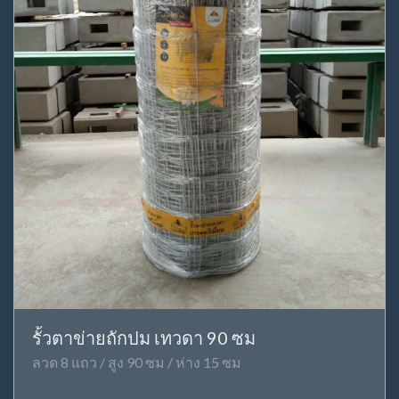
รั้วตาข่ายถักปม เทวดา 90 ซม
ลวด 8 แถว / สูง 90 ซม / ห่าง 15 ซม