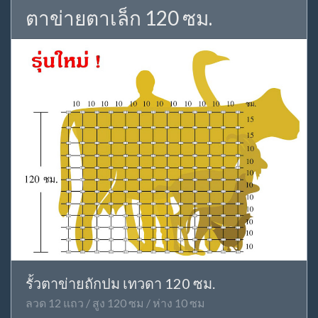
ตาข่ายตาเล็ก 120 ซม.
รั้วตาข่ายถักปม เทวดา 120 ซม.
ลวด 12 แถว / สูง 120 ซม / ห่าง 10 ซม