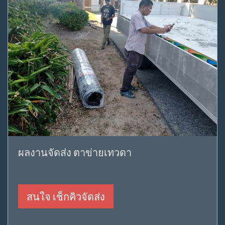
ผลงานจัดส่ง ตาข่ายเทวดา
สนใจ เช็กคิวจัดส่ง