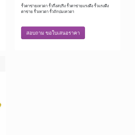
รั้วตาข่ายเทวดา รั้วกึ่งสปริง รั้วตาข่ายแรงดึง รั้วแรงดึง
ตาข่าย รั้วเทวดา รั้วถักปมเทวดา
สอบถาม ขอใบเสนอราคา