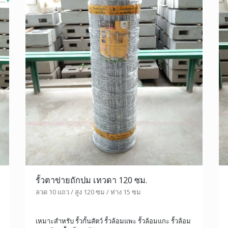
รั้วตาข่ายถักปม เทวดา 120 ซม.
ลวด 10 แถว / สูง 120 ซม / ห่าง 15 ซม
เหมาะสำหรับ รั้วกั้นสัตว์ รั้วล้อมแพะ รั้วล้อมแกะ รั้วล้อม