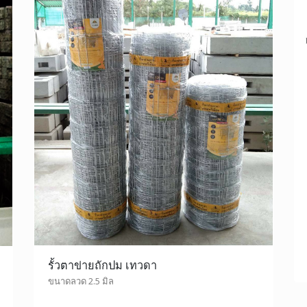
รั้วตาข่ายถักปม เทวดา
ขนาดลวด 2.5 มิล