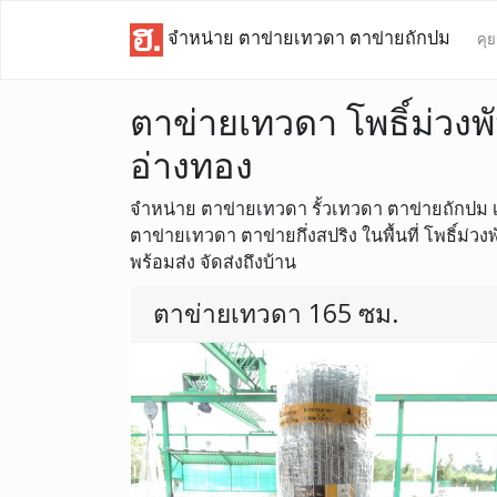
จำหน่าย ตาข่ายเทวดา ตาข่ายถักปม
คุย
ตาข่ายเทวดา โพธิ์ม่วงพ
อ่างทอง
จำหน่าย ตาข่ายเทวดา รั้วเทวดา ตาข่ายถักปม
ตาข่ายเทวดา ตาข่ายกึ่งสปริง ในพื้นที่ โพธิ์ม่วงพ
พร้อมส่ง จัดส่งถึงบ้าน
ตาข่ายเทวดา 165 ซม.