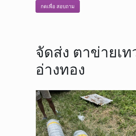
กดเพื่อ สอบถาม
จัดส่ง ตาข่ายเทว
อ่างทอง