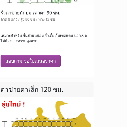
รั้วตาข่ายถักปม เทวดา 90 ซม.
ลวด 8 แถว / สูง 90 ซม / ห่าง 15 ซม
เหมาะสำหรับ กั้นสวนหย่อม รั้วเตี้ย กั้นเขตแดน บอกเขต
ไม่ต้องการความสูงมาก
สอบถาม ขอใบเสนอราคา
ตาข่ายตาเล็ก 120 ซม.