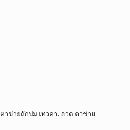
, ตาข่ายถักปม เทวดา, ลวด ตาข่าย