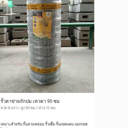
รั้วตาข่ายถักปม เทวดา 90 ซม
ลวด 8 แถว / สูง 90 ซม / ห่าง 15 ซม
เหมาะสำหรับ กั้นสวนหย่อม รั้วเตี้ย กั้นเขตแดน บอกเขต