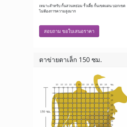
เหมาะสำหรับ กั้นสวนหย่อม รั้วเตี้ย กั้นเขตแดน บอกเขต
ไม่ต้องการความสูงมาก
สอบถาม ขอใบเสนอราคา
ตาข่ายตาเล็ก 150 ซม.