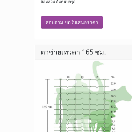
ล้อมสวน กันคนบุกรุก
สอบถาม ขอใบเสนอราคา
ตาข่ายเทวดา 165 ซม.