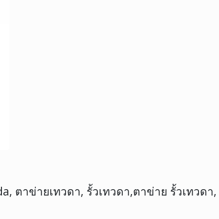
a, ตาข่ายเทวดา, รั้วเทวดา,ตาข่าย รั้วเทวดา