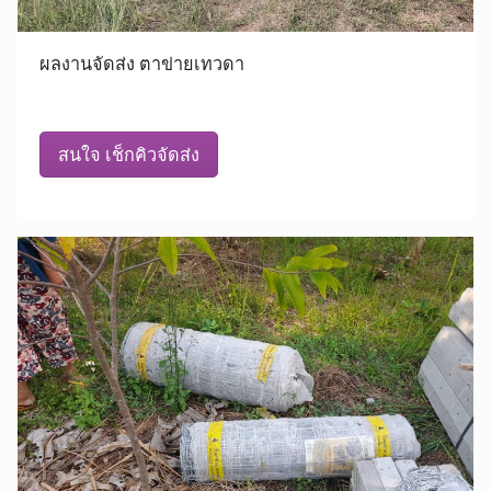
ผลงานจัดส่ง ตาข่ายเทวดา
สนใจ เช็กคิวจัดส่ง