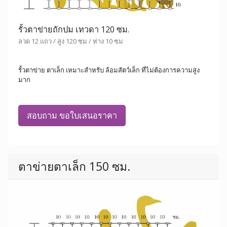
รั้วตาข่ายถักปม เทวดา 120 ซม.
ลวด 12 แถว / สูง 120 ซม / ห่าง 10 ซม
รั้วตาข่าย ตาเล็ก เหมาะสำหรับ ล้อมสัตว์เล็ก ที่ไม่ต้องการความสูง
มาก
สอบถาม ขอใบเสนอราคา
ตาข่ายตาเล็ก 150 ซม.