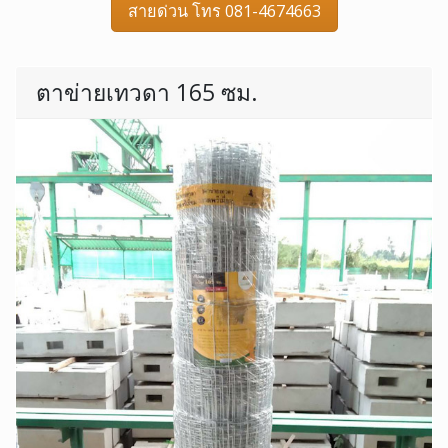
สายด่วน โทร 081-4674663
ตาข่ายเทวดา 165 ซม.