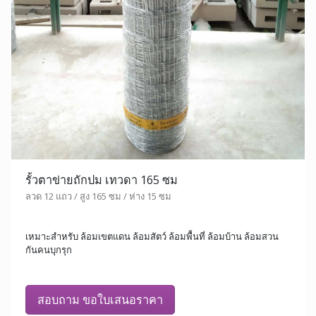
รั้วตาข่ายถักปม เทวดา 165 ซม
ลวด 12 แถว / สูง 165 ซม / ห่าง 15 ซม
เหมาะสำหรับ ล้อมเขตแดน ล้อมสัตว์ ล้อมพื้นที่ ล้อมบ้าน ล้อมสวน
กันคนบุกรุก
สอบถาม ขอใบเสนอราคา