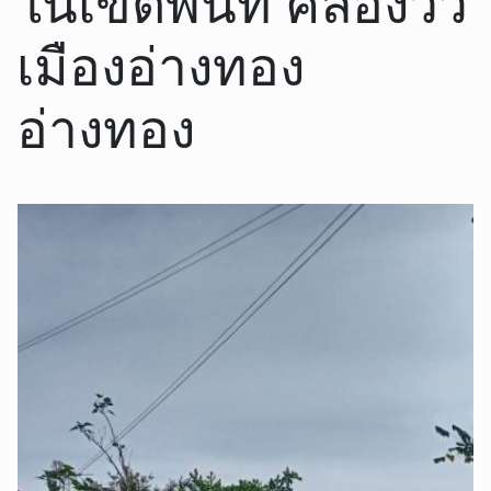
ในเขตพื้นที่ คลองวัว
เมืองอ่างทอง
อ่างทอง