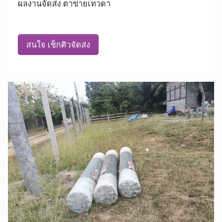
ผลงานจัดส่ง ตาข่ายเทวดา
สนใจ เช็กคิวจัดส่ง