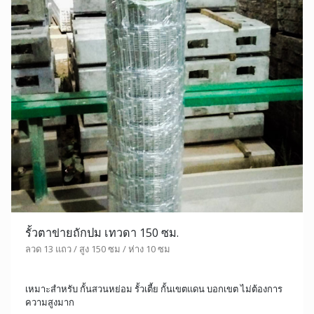
รั้วตาข่ายถักปม เทวดา 150 ซม.
ลวด 13 แถว / สูง 150 ซม / ห่าง 10 ซม
เหมาะสำหรับ กั้นสวนหย่อม รั้วเตี้ย กั้นเขตแดน บอกเขต ไม่ต้องการ
ความสูงมาก