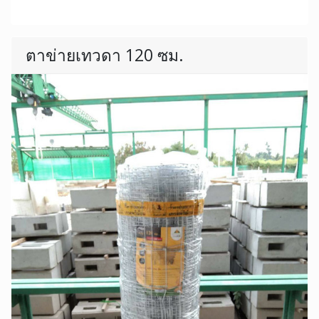
ตาข่ายเทวดา 120 ซม.