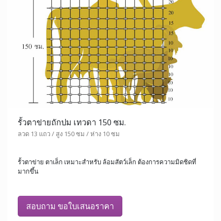
รั้วตาข่ายถักปม เทวดา 150 ซม.
ลวด 13 แถว / สูง 150 ซม / ห่าง 10 ซม
รั้วตาข่าย ตาเล็ก เหมาะสำหรับ ล้อมสัตว์เล็ก ต้องการความมิดชิดที่
มากขึ้น
สอบถาม ขอใบเสนอราคา