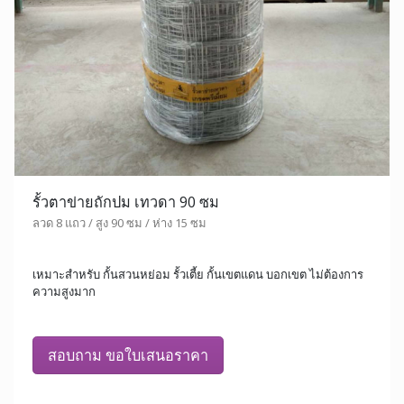
รั้วตาข่ายถักปม เทวดา 90 ซม
ลวด 8 แถว / สูง 90 ซม / ห่าง 15 ซม
เหมาะสำหรับ กั้นสวนหย่อม รั้วเตี้ย กั้นเขตแดน บอกเขต ไม่ต้องการ
ความสูงมาก
สอบถาม ขอใบเสนอราคา