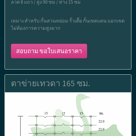
ลวด 8 แถว / สูง 90 ซม / ห่าง 15 ซม
เหมาะสำหรับ กั้นสวนหย่อม รั้วเตี้ย กั้นเขตแดน บอกเขต
ไม่ต้องการความสูงมาก
สอบถาม ขอใบเสนอราคา
ตาข่ายเทวดา 165 ซม.