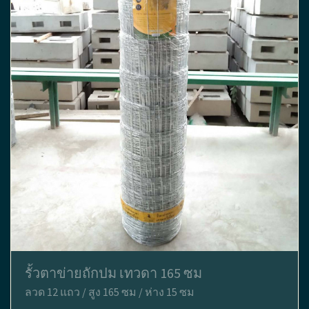
รั้วตาข่ายถักปม เทวดา 165 ซม
ลวด 12 แถว / สูง 165 ซม / ห่าง 15 ซม