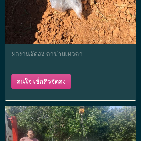
ผลงานจัดส่ง ตาข่ายเทวดา
สนใจ เช็กคิวจัดส่ง