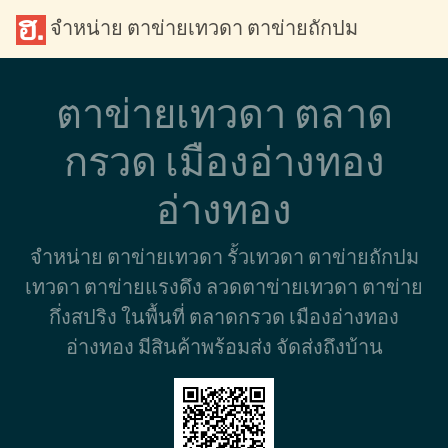
จำหน่าย ตาข่ายเทวดา ตาข่ายถักปม
ตาข่ายเทวดา ตลาด
กรวด เมืองอ่างทอง
อ่างทอง
จำหน่าย ตาข่ายเทวดา รั้วเทวดา ตาข่ายถักปม
เทวดา ตาข่ายแรงดึง ลวดตาข่ายเทวดา ตาข่าย
กึ่งสปริง ในพื้นที่ ตลาดกรวด เมืองอ่างทอง
อ่างทอง มีสินค้าพร้อมส่ง จัดส่งถึงบ้าน