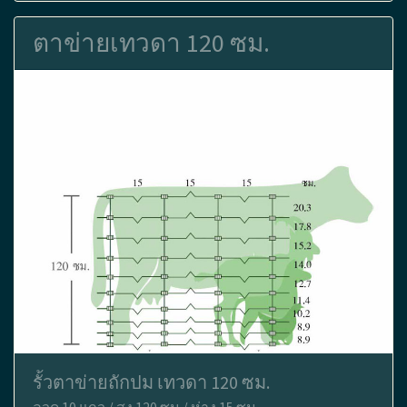
ตาข่ายเทวดา 120 ซม.
รั้วตาข่ายถักปม เทวดา 120 ซม.
ลวด 10 แถว / สูง 120 ซม / ห่าง 15 ซม