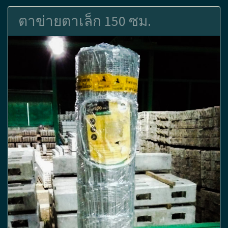
ตาข่ายตาเล็ก 150 ซม.