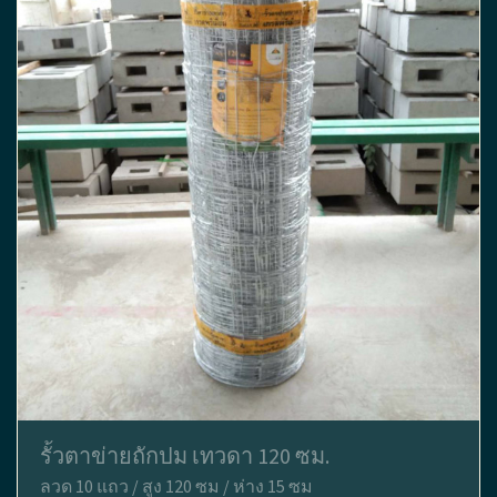
รั้วตาข่ายถักปม เทวดา 120 ซม.
ลวด 10 แถว / สูง 120 ซม / ห่าง 15 ซม