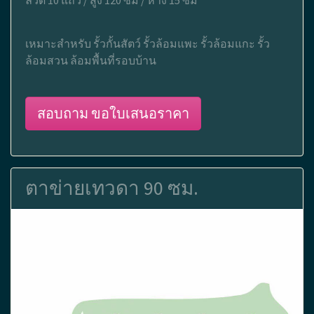
เหมาะสำหรับ รั้วกั้นสัตว์ รั้วล้อมแพะ รั้วล้อมแกะ รั้ว
ล้อมสวน ล้อมพื้นที่รอบบ้าน
สอบถาม ขอใบเสนอราคา
ตาข่ายเทวดา 90 ซม.