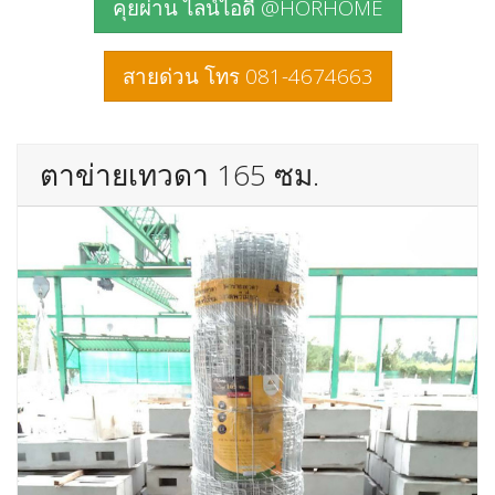
คุยผ่าน ไลน์ไอดี @HORHOME
สายด่วน โทร 081-4674663
ตาข่ายเทวดา 165 ซม.