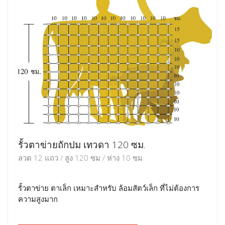
รั้วตาข่ายถักปม เทวดา 120 ซม.
ลวด 12 แถว / สูง 120 ซม / ห่าง 10 ซม
รั้วตาข่าย ตาเล็ก เหมาะสำหรับ ล้อมสัตว์เล็ก ที่ไม่ต้องการ
ความสูงมาก