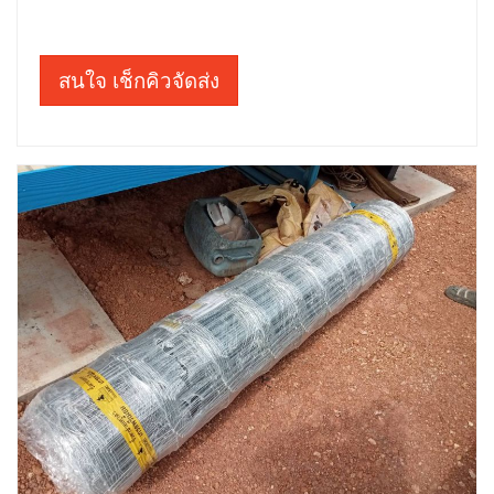
สนใจ เช็กคิวจัดส่ง