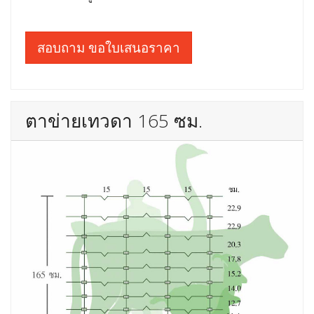
สอบถาม ขอใบเสนอราคา
ตาข่ายเทวดา 165 ซม.