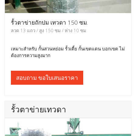
รั้วตาข่ายถักปม เทวดา 150 ซม.
ลวด 13 แถว / สูง 150 ซม / ห่าง 10 ซม
เหมาะสำหรับ กั้นสวนหย่อม รั้วเตี้ย กั้นเขตแดน บอกเขต ไม่
ต้องการความสูงมาก
สอบถาม ขอใบเสนอราคา
รั้วตาข่ายเทวดา