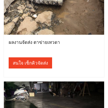
ผลงานจัดส่ง ตาข่ายเทวดา
สนใจ เช็กคิวจัดส่ง