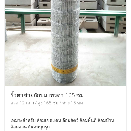
รั้วตาข่ายถักปม เทวดา 165 ซม
ลวด 12 แถว / สูง 165 ซม / ห่าง 15 ซม
เหมาะสำหรับ ล้อมเขตแดน ล้อมสัตว์ ล้อมพื้นที่ ล้อมบ้าน
ล้อมสวน กันคนบุกรุก