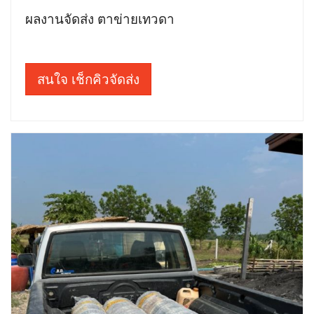
ผลงานจัดส่ง ตาข่ายเทวดา
สนใจ เช็กคิวจัดส่ง