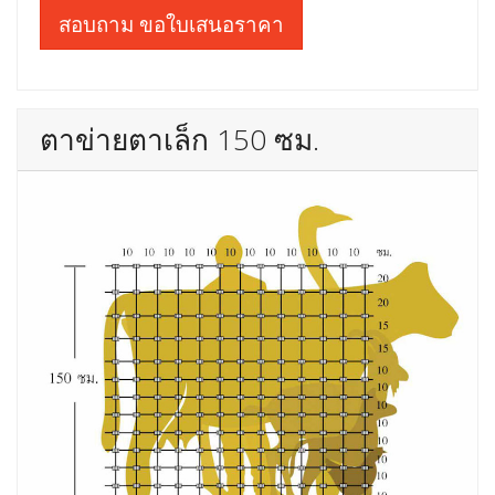
สอบถาม ขอใบเสนอราคา
ตาข่ายตาเล็ก 150 ซม.