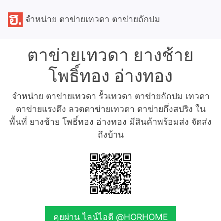
จำหน่าย ตาข่ายเทวดา ตาข่ายถักปม
ตาข่ายเทวดา ยางช้าย
โพธิ์ทอง อ่างทอง
จำหน่าย ตาข่ายเทวดา รั้วเทวดา ตาข่ายถักปม เทวดา
ตาข่ายแรงดึง ลวดตาข่ายเทวดา ตาข่ายกึ่งสปริง ใน
พื้นที่ ยางช้าย โพธิ์ทอง อ่างทอง มีสินค้าพร้อมส่ง จัดส่ง
ถึงบ้าน
คุยผ่าน ไลน์ไอดี @HORHOME