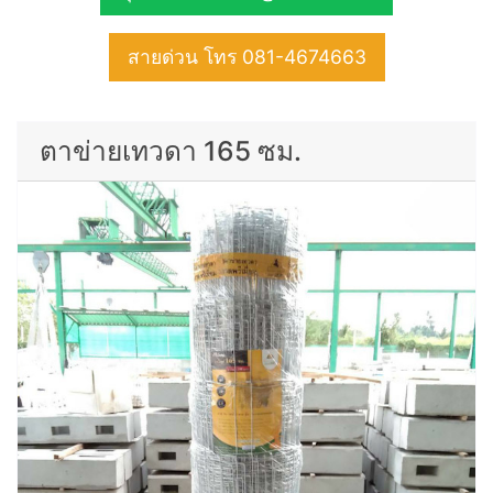
สายด่วน โทร 081-4674663
ตาข่ายเทวดา 165 ซม.