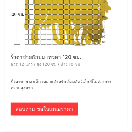
รั้วตาข่ายถักปม เทวดา 120 ซม.
ลวด 12 แถว / สูง 120 ซม / ห่าง 10 ซม
รั้วตาข่าย ตาเล็ก เหมาะสำหรับ ล้อมสัตว์เล็ก ที่ไม่ต้องการ
ความสูงมาก
สอบถาม ขอใบเสนอราคา