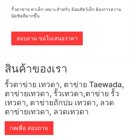
รั้วตาข่าย ตาเล็ก เหมาะสำหรับ ล้อมสัตว์เล็ก ต้องการความ
มิดชิดที่มากขึ้น
สอบถาม ขอใบเสนอราคา
สินค้าของเรา
รั้วตาข่าย เทวดา, ตาข่าย Taewada,
ตาข่ายเทวดา, รั้วเทวดา,ตาข่าย รั้ว
เทวดา, ตาข่ายถักปม เทวดา, ลวด
ตาข่ายเทวดา, ลวดเทวดา
กดเพื่อ สอบถาม