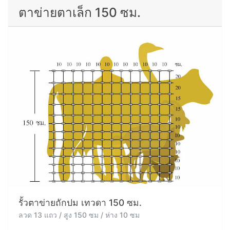
ตาข่ายตาเล็ก 150 ซม.
รั้วตาข่ายถักปม เทวดา 150 ซม.
ลวด 13 แถว / สูง 150 ซม / ห่าง 10 ซม