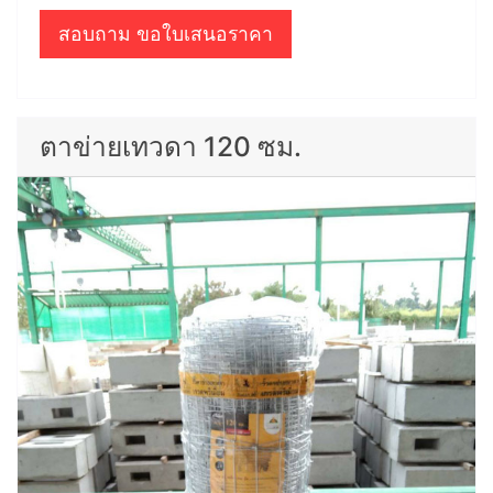
สอบถาม ขอใบเสนอราคา
ตาข่ายเทวดา 120 ซม.