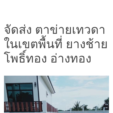
จัดส่ง ตาข่ายเทวดา
ในเขตพื้นที่ ยางช้าย
โพธิ์ทอง อ่างทอง