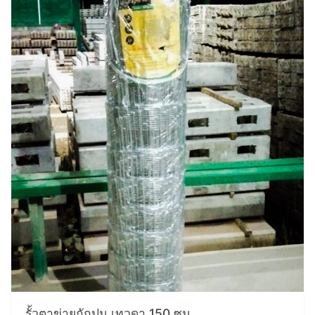
รั้วตาข่ายถักปม เทวดา 150 ซม.