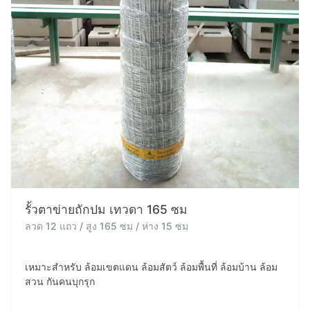
รั้วตาข่ายถักปม เทวดา 165 ซม
ลวด 12 แถว / สูง 165 ซม / ห่าง 15 ซม
เหมาะสำหรับ ล้อมเขตแดน ล้อมสัตว์ ล้อมพื้นที่ ล้อมบ้าน ล้อม
สวน กันคนบุกรุก