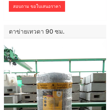
สอบถาม ขอใบเสนอราคา
ตาข่ายเทวดา 90 ซม.