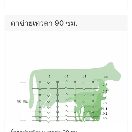
ตาข่ายเทวดา 90 ซม.