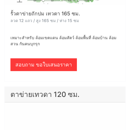
รั้วตาข่ายถักปม เทวดา 165 ซม.
ลวด 12 แถว / สูง 165 ซม / ห่าง 15 ซม
เหมาะสำหรับ ล้อมเขตแดน ล้อมสัตว์ ล้อมพื้นที่ ล้อมบ้าน ล้อม
สวน กันคนบุกรุก
สอบถาม ขอใบเสนอราคา
ตาข่ายเทวดา 120 ซม.