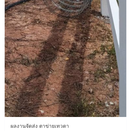
ผลงานจัดส่ง ตาข่ายเทวดา