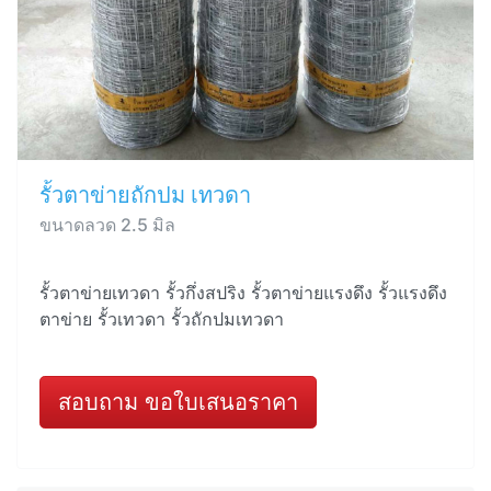
รั้วตาข่ายถักปม เทวดา
ขนาดลวด 2.5 มิล
รั้วตาข่ายเทวดา รั้วกึ่งสปริง รั้วตาข่ายแรงดึง รั้วแรงดึง
ตาข่าย รั้วเทวดา รั้วถักปมเทวดา
สอบถาม ขอใบเสนอราคา