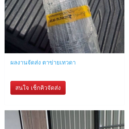
ผลงานจัดส่ง ตาข่ายเทวดา
สนใจ เช็กคิวจัดส่ง