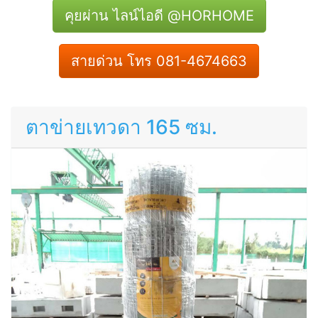
คุยผ่าน ไลน์ไอดี @HORHOME
สายด่วน โทร 081-4674663
ตาข่ายเทวดา 165 ซม.