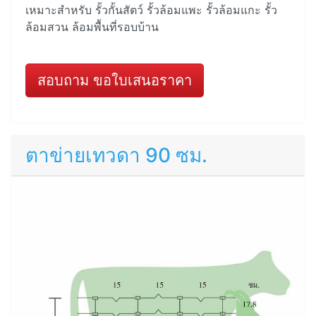
เหมาะสำหรับ รั้วกั้นสัตว์ รั้วล้อมแพะ รั้วล้อมแกะ รั้ว
ล้อมสวน ล้อมพื้นที่รอบบ้าน
สอบถาม ขอใบเสนอราคา
ตาข่ายเทวดา 90 ซม.