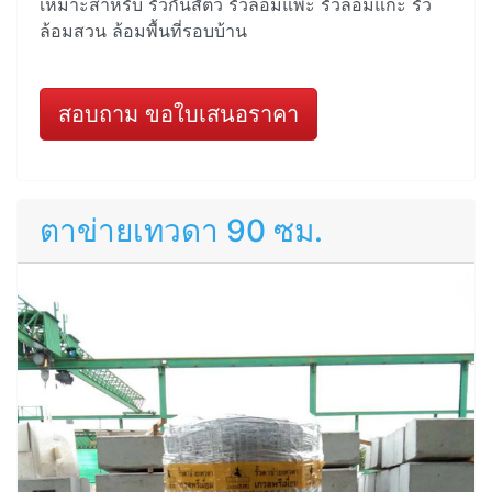
เหมาะสำหรับ รั้วกั้นสัตว์ รั้วล้อมแพะ รั้วล้อมแกะ รั้ว
ล้อมสวน ล้อมพื้นที่รอบบ้าน
สอบถาม ขอใบเสนอราคา
ตาข่ายเทวดา 90 ซม.