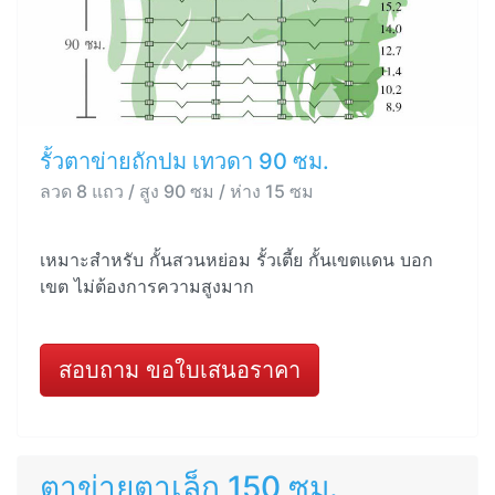
รั้วตาข่ายถักปม เทวดา 90 ซม.
ลวด 8 แถว / สูง 90 ซม / ห่าง 15 ซม
เหมาะสำหรับ กั้นสวนหย่อม รั้วเตี้ย กั้นเขตแดน บอก
เขต ไม่ต้องการความสูงมาก
สอบถาม ขอใบเสนอราคา
ตาข่ายตาเล็ก 150 ซม.