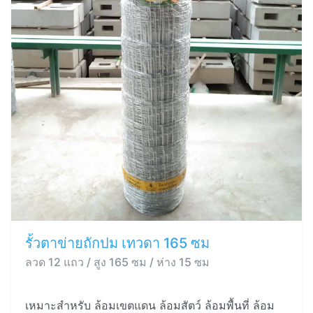
รั้วตาข่ายถักปม เทวดา 165 ซม
ลวด 12 แถว / สูง 165 ซม / ห่าง 15 ซม
เหมาะสำหรับ ล้อมเขตแดน ล้อมสัตว์ ล้อมพื้นที่ ล้อม