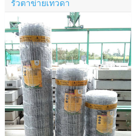
รั้วตาข่ายเทวดา