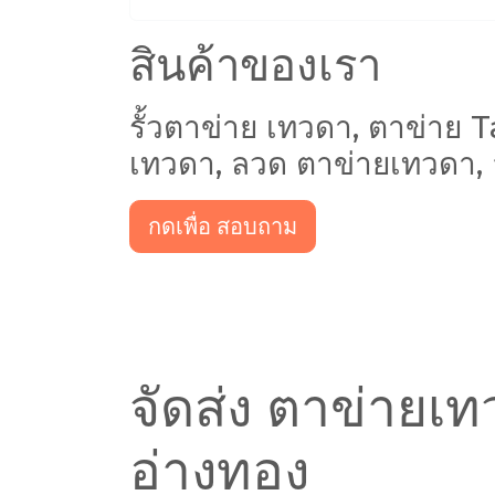
สินค้าของเรา
รั้วตาข่าย เทวดา, ตาข่าย 
เทวดา, ลวด ตาข่ายเทวดา,
กดเพื่อ สอบถาม
จัดส่ง ตาข่ายเทว
อ่างทอง