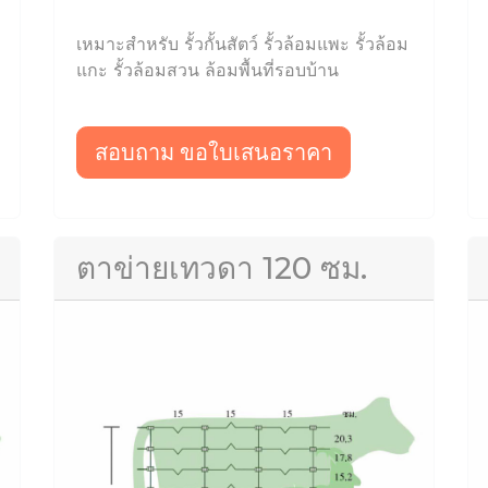
เหมาะสำหรับ รั้วกั้นสัตว์ รั้วล้อมแพะ รั้วล้อม
แกะ รั้วล้อมสวน ล้อมพื้นที่รอบบ้าน
สอบถาม ขอใบเสนอราคา
ตาข่ายเทวดา 120 ซม.