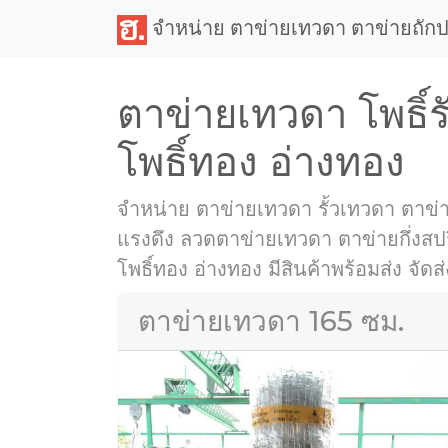
จำหน่าย ตาข่ายเทวดา ตาข่ายถัก
ตาข่ายเทวดา โพธิ์ร
โพธิ์ทอง อ่างทอง
จำหน่าย ตาข่ายเทวดา รั้วเทวดา ตาข่
แรงดึง ลวดตาข่ายเทวดา ตาข่ายกึ่งสปริง
โพธิ์ทอง อ่างทอง มีสินค้าพร้อมส่ง จัดส่
ตาข่ายเทวดา 165 ซม.