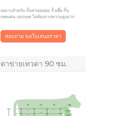
เหมาะสำหรับ กั้นสวนหย่อม รั้วเตี้ย กั้น
เขตแดน บอกเขต ไม่ต้องการความสูงมาก
สอบถาม ขอใบเสนอราคา
ตาข่ายเทวดา 90 ซม.